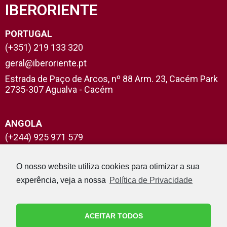
IBERORIENTE
PORTUGAL
(+351) 219 133 320
geral@iberoriente.pt
Estrada de Paço de Arcos, nº 88 Arm. 23, Cacém Park
2735-307 Agualva - Cacém
ANGOLA
(+244) 925 971 579
Rua Helder Neto nº 26/28 2ºAndar - Luanda
O nosso website utiliza cookies para otimizar a sua
experência, veja a nossa
Política de Privacidade
AFRICA DO SUL
(+27) 837 860 307
167 Innes Road Morning Side - Durban 4062
ACEITAR TODOS